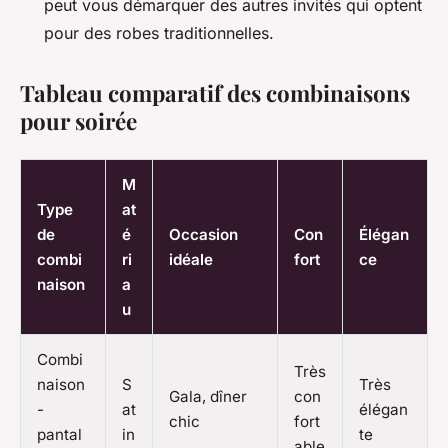
peut vous démarquer des autres invités qui optent
pour des robes traditionnelles.
Tableau comparatif des combinaisons
pour soirée
M
Type
at
de
é
Occasion
Con
Élégan
combi
ri
idéale
fort
ce
naison
a
u
Combi
Très
naison
S
Très
Gala, dîner
con
-
at
élégan
chic
fort
pantal
in
te
able