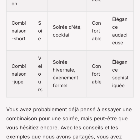
on
Élégan
Combi
S
Con
Soirée d'été,
ce
naison
oi
fort
cocktail
audaci
-short
e
able
euse
V
Soirée
Élégan
Combi
el
Con
hivernale,
ce
naison
o
fort
événement
sophist
-jupe
u
able
formel
iquée
rs
Vous avez probablement déjà pensé à essayer une
combinaison pour une soirée, mais peut-être que
vous hésitiez encore. Avec les conseils et les
exemples que nous avons partagés, vous avez