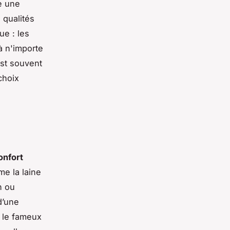
re une
 qualités
ue : les
à n'importe
est souvent
choix
onfort
e la laine
n ou
d’une
 le fameux