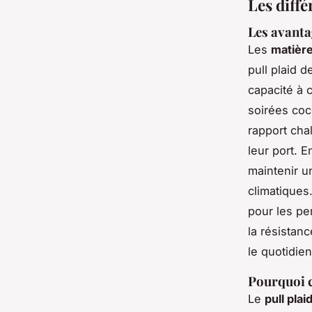
Les diffé
Les avanta
Les
matière
pull plaid 
capacité à c
soirées coc
rapport cha
leur port. E
maintenir u
climatiques
pour les pe
la résistanc
le quotidien
Pourquoi c
Le
pull plai