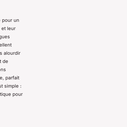
e pour un
 et leur
ngues
ellent
 alourdir
t de
ons
, parfait
t simple :
atique pour