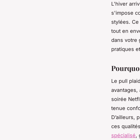
L'hiver arri
s'impose c
stylées. Ce
tout en en
dans votre 
pratiques e
Pourquoi 
Le pull pla
avantages, a
soirée Netf
tenue confo
D’ailleurs,
ces qualités
spécialisé
,