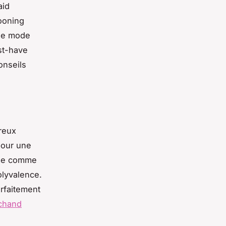
aid
ooning
 de mode
st-have
onseils
breux
 pour une
même comme
olyvalence.
rfaitement
rchand