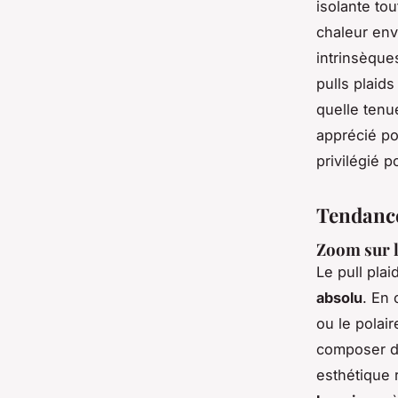
isolante tou
chaleur env
intrinsèque
pulls plaid
quelle tenu
apprécié po
privilégié 
Tendances
Zoom sur l
Le pull pla
absolu
. En
ou le polair
composer de
esthétique 