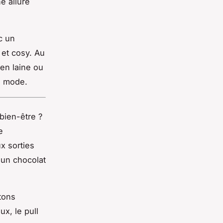
e allure
c un
 et cosy. Au
en laine ou
n mode.
bien-être ?
e
ux sorties
 un chocolat
tons
x, le pull