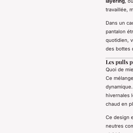
layering
, o
travaillée, 
Dans un cad
pantalon ét
quotidien, 
des bottes 
Les pulls 
Quoi de mie
Ce mélange 
dynamique.
hivernales 
chaud en ple
Ce design e
neutres com