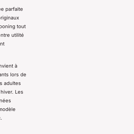
e parfaite
originaux
ooning tout
tre utilité
nt
nvient à
ants lors de
s adultes
hiver. Les
inées
 modèle
.