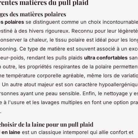
rentes matières du pull plaid
ges des matières polaires
s polaires
se distinguent comme un choix incontournabl
destiné à des hivers rigoureux. Reconnu pour leur légèreté
onserver la chaleur, le tissu polaire est idéal pour les lo
ooning. Ce type de matière est souvent associé à un exc
leur-poids, rendant les pulls plaids
ultra confortables
sans
n outre, les propriétés respirantes de la polaire permetten
ne température corporelle agréable, même lors de variati
. Un autre atout majeur est son caractère hypoallergénique
rsonnes ayant une peau sensible. Enfin, le nettoyage y es
e à l'usure et les lavages multiples en font une option pr
.
hoisir de la laine pour un pull plaid
d en laine
est un classique intemporel qui allie confort et