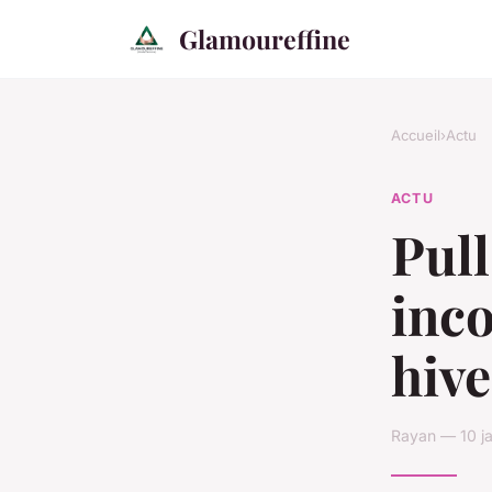
Glamoureffine
Accueil
›
Actu
ACTU
Pull
inc
hive
Rayan — 10 ja