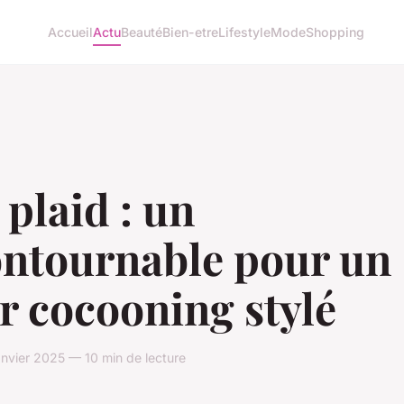
Accueil
Actu
Beauté
Bien-etre
Lifestyle
Mode
Shopping
 plaid : un
ontournable pour un
r cocooning stylé
nvier 2025 — 10 min de lecture