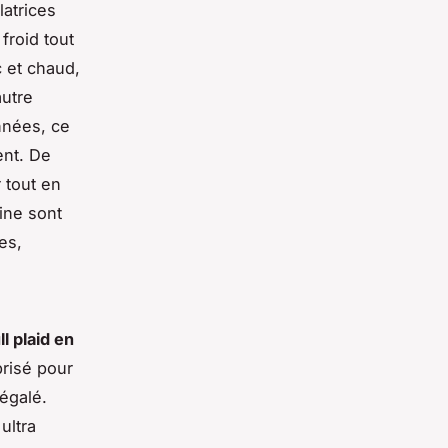
latrices
froid tout
c et chaud,
autre
nnées, ce
ent. De
 tout en
aine sont
es,
ll plaid en
risé pour
négalé.
ultra