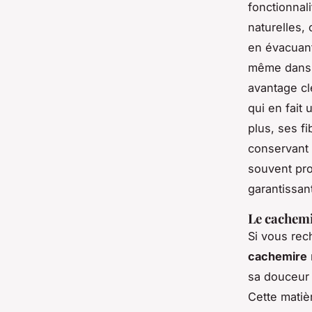
fonctionnal
naturelles, 
en évacuant 
même dans d
avantage cl
qui en fait
plus, ses f
conservant 
souvent pro
garantissan
Le cachemir
Si vous re
cachemire
sa douceur 
Cette matiè