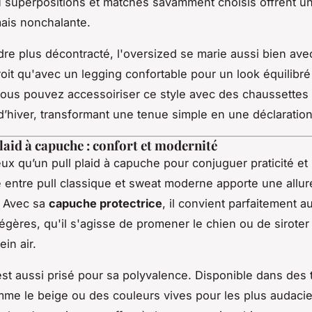
ù superpositions et matches savamment choisis offrent un
mais nonchalante.
re plus décontracté, l'oversized se marie aussi bien ave
roit qu'avec un legging confortable pour un look équilibré
vous pouvez accessoiriser ce style avec des chaussettes 
d’hiver, transformant une tenue simple en une déclaratio
plaid à capuche : confort et modernité
ux qu’un pull plaid à capuche pour conjuguer praticité et 
entre pull classique et sweat moderne apporte une allur
 Avec sa
capuche protectrice
, il convient parfaitement a
légères, qu'il s'agisse de promener le chien ou de siroter
in air.
st aussi prisé pour sa polyvalence. Disponible dans des 
me le beige ou des couleurs vives pour les plus audacieu