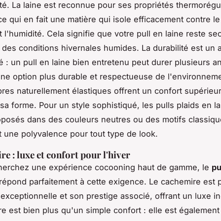
ité. La laine est reconnue pour ses propriétés thermorégu
ce qui en fait une matière qui isole efficacement contre le 
l'humidité. Cela signifie que votre pull en laine reste se
es conditions hivernales humides. La durabilité est un 
é : un pull en laine bien entretenu peut durer plusieurs a
 une option plus durable et respectueuse de l'environnem
ibres naturellement élastiques offrent un confort supérieur
sa forme. Pour un style sophistiqué, les pulls plaids en l
posés dans des couleurs neutres ou des motifs classiqu
t une polyvalence pour tout type de look.
e : luxe et confort pour l'hiver
cherchez une expérience cocooning haut de gamme, le
pu
répond parfaitement à cette exigence. Le cachemire est p
exceptionnelle et son prestige associé, offrant un luxe i
re est bien plus qu'un simple confort : elle est également 