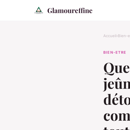
Glamoureffine
Accueil
›
Bien-e
BIEN-ETRE
Quel
jeûn
déto
com