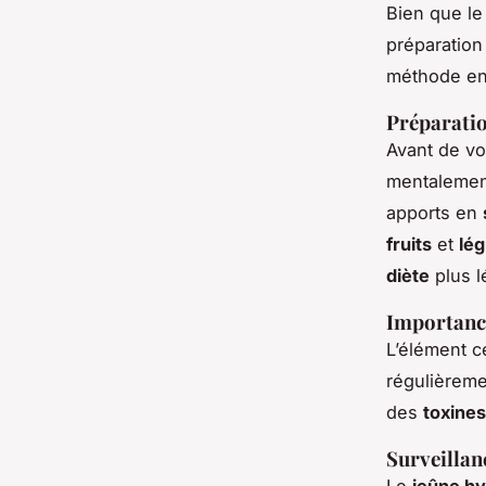
Bien que l
préparation
méthode en
Préparatio
Avant de v
mentalemen
apports en
fruits
et
lé
diète
plus l
Importance
L’élément c
régulièreme
des
toxines
Surveillan