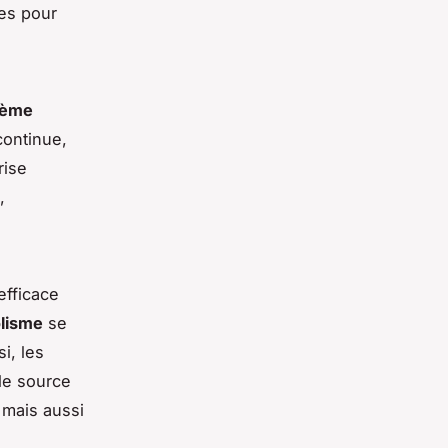
es pour
tème
continue,
rise
,
efficace
lisme
se
si, les
ale source
 mais aussi