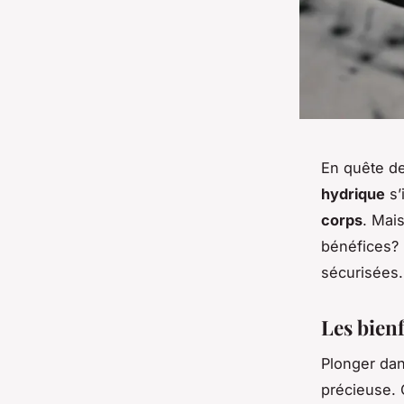
En quête d
hydrique
s’
corps
. Mai
bénéfices? 
sécurisées.
Les bien
Plonger da
précieuse. 