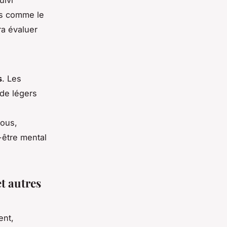
uivi
es comme le
ra évaluer
s
. Les
 de légers
vous,
-être mental
et autres
ent,