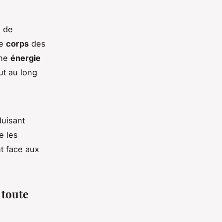
, de
le
corps
des
une
énergie
ut au long
duisant
e les
nt face aux
 toute