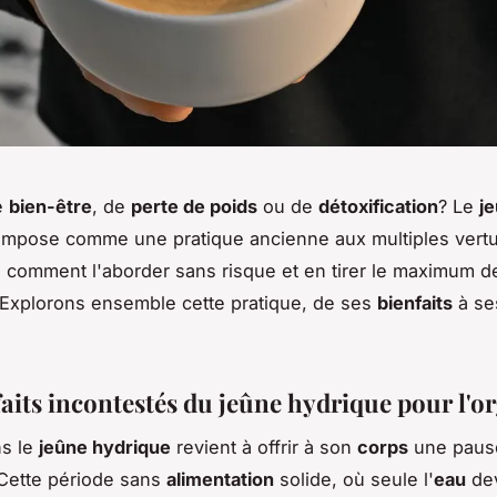
e
bien-être
, de
perte de poids
ou de
détoxification
? Le
j
impose comme une pratique ancienne aux multiples vertu
s comment l'aborder sans risque et en tirer le maximum d
Explorons ensemble cette pratique, de ses
bienfaits
à se
faits incontestés du jeûne hydrique pour l'
ns le
jeûne hydrique
revient à offrir à son
corps
une paus
Cette période sans
alimentation
solide, où seule l'
eau
dev