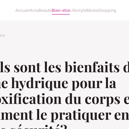
Accueil
Actu
Beauté
Bien-etre
Lifestyle
Mode
Shopping
tre
s sont les bienfaits 
e hydrique pour la
xification du corps 
ment le pratiquer e