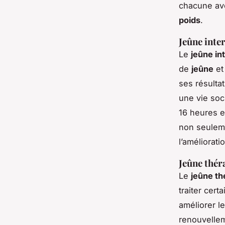
chacune ave
poids
.
Jeûne inter
Le
jeûne in
de
jeûne
et
ses résulta
une vie soc
16 heures e
non seulem
l’améliorati
Jeûne théra
Le
jeûne th
traiter cert
améliorer l
renouvellem