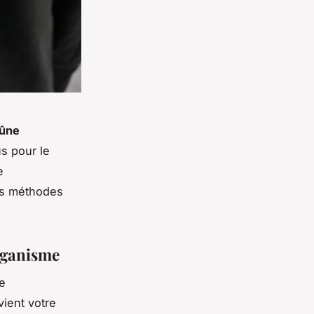
eûne
s pour le
e
s méthodes
organisme
e
ient votre