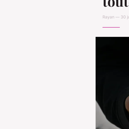
tout
Rayan — 30 ju