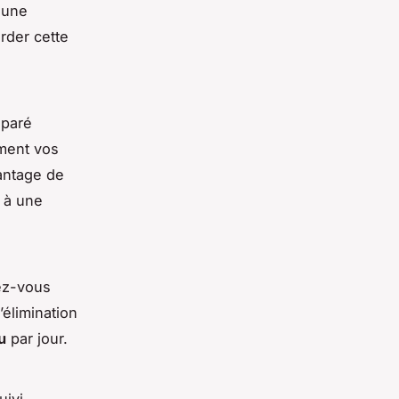
e une
rder cette
réparé
ment vos
antage de
à une
ez-vous
’élimination
u
par jour.