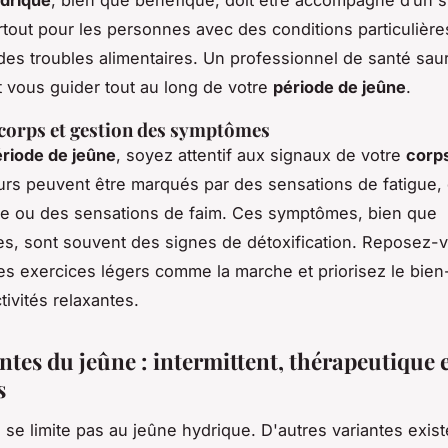
drique
, bien que bénéfique, doit être accompagné d’un s
rtout pour les personnes avec des conditions particulièr
des troubles alimentaires. Un professionnel de santé sau
et vous guider tout au long de votre
période de jeûne
.
corps et gestion des symptômes
riode de jeûne
, soyez attentif aux signaux de votre
corp
urs peuvent être marqués par des sensations de fatigue,
te ou des sensations de faim. Ces symptômes, bien que
s, sont souvent des signes de détoxification. Reposez-
es exercices légers comme la marche et priorisez le bien
tivités relaxantes.
ntes du jeûne : intermittent, thérapeutique 
s
se limite pas au jeûne hydrique. D'autres variantes exist