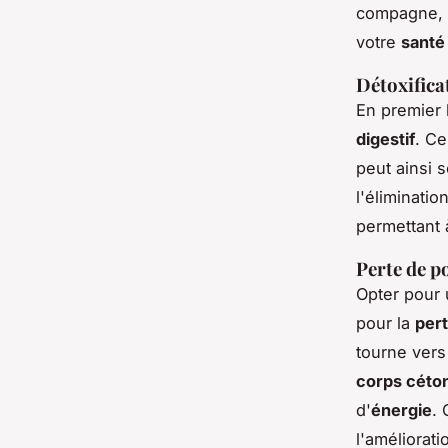
compagne, p
votre
santé
Détoxifica
En premier 
digestif
. C
peut ainsi 
l'éliminati
permettant 
Perte de p
Opter pour
pour la
pert
tourne vers
corps céto
d'
énergie
. 
l'améliorati