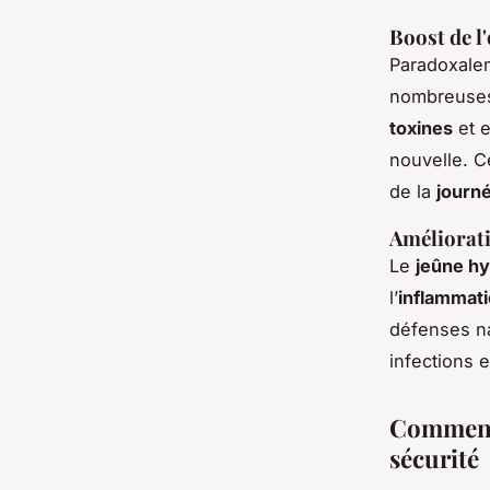
Boost de l'
Paradoxalem
nombreuses
toxines
et e
nouvelle. C
de la
journ
Améliorati
Le
jeûne hy
l’
inflammat
défenses na
infections e
Comment 
sécurité