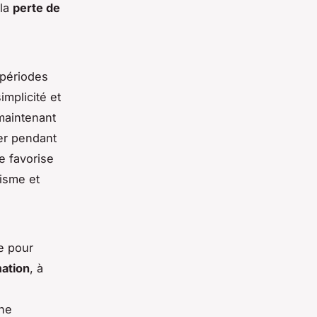
 la
perte de
 périodes
mplicité et
maintenant
ner pendant
e favorise
lisme et
e pour
ation
, à
une