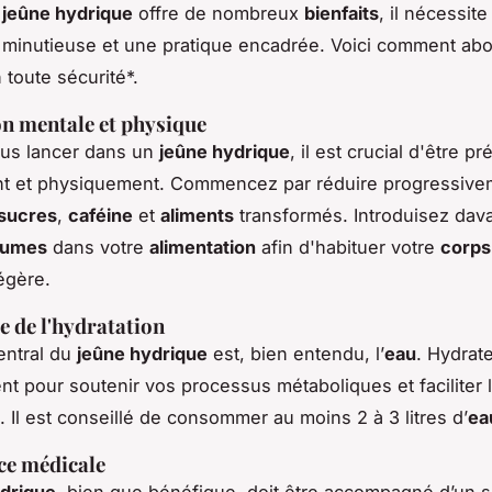
e
jeûne hydrique
offre de nombreux
bienfaits
, il nécessit
 minutieuse et une pratique encadrée. Voici comment abo
 toute
sécurité
*.
n mentale et physique
ous lancer dans un
jeûne hydrique
, il est crucial d'être p
t et physiquement. Commencez par réduire progressive
sucres
,
caféine
et
aliments
transformés. Introduisez dav
gumes
dans votre
alimentation
afin d'habituer votre
corps
égère.
 de l'hydratation
entral du
jeûne hydrique
est, bien entendu, l’
eau
. Hydrat
nt pour soutenir vos processus métaboliques et faciliter l
. Il est conseillé de consommer au moins 2 à 3 litres d’
ea
ce médicale