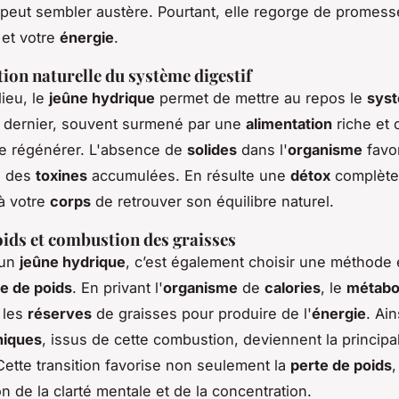
eut sembler austère. Pourtant, elle regorge de promess
et votre
énergie
.
tion naturelle du système digestif
lieu, le
jeûne hydrique
permet de mettre au repos le
sys
e dernier, souvent surmené par une
alimentation
riche et 
se régénérer. L'absence de
solides
dans l'
organisme
favo
on des
toxines
accumulées. En résulte une
détox
complète
à votre
corps
de retrouver son équilibre naturel.
oids et combustion des graisses
 un
jeûne hydrique
, c’est également choisir une méthode 
e de poids
. En privant l'
organisme
de
calories
, le
métabo
 les
réserves
de graisses pour produire de l'
énergie
. Ain
niques
, issus de cette combustion, deviennent la princip
Cette transition favorise non seulement la
perte de poids
,
on de la clarté mentale et de la concentration.