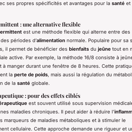
c ses propres spécificités et avantages pour la
santé
et
mittent : une alternative flexible
termittent
est une méthode flexible qui alterne entre des
 des périodes d’
alimentation
normale. Populaire pour sa si
ts, il permet de bénéficier des
bienfaits
du
jeûne
tout en 
iale active. Par exemple, la méthode 16/8 consiste à jeû
t à manger durant une fenêtre de 8 heures. Cette pratiqu
ent la
perte de poids
, mais aussi la régulation du métabo
on de la
santé
globale.
peutique : pour des effets ciblés
érapeutique
est souvent utilisé sous supervision médical
aines maladies chroniques. Il peut aider à réduire l'
inflamm
es marqueurs de maladies métaboliques et à stimuler le
ent cellulaire. Cette approche demande une rigueur et 