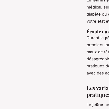
Le
jeûne hy
médical, su
diabète ou 
votre état 
Écoute du 
Durant la
pé
premiers jo
maux de tê
désagréable
pratiquez d
avec des ac
Les varia
pratique
Le
jeûne
ne 