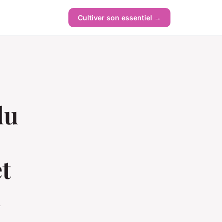
Cultiver son essentiel →
du
et
n